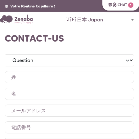
💬🎤
CHAT
1
📖 Votre
Routine
Capillaire
!
🇯🇵 日本 Japan
CONTACT-US