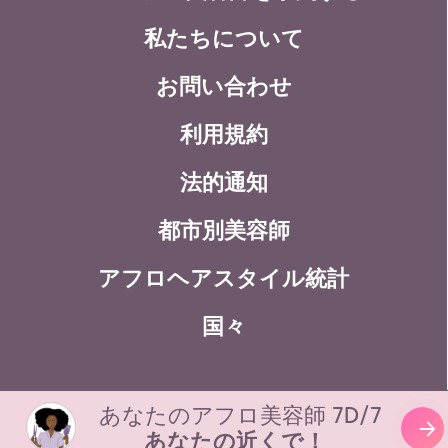
私たちについて
お問い合わせ
利用規約
法的通知
都市別美容師
アフロヘアスタイル統計
国々
あなたのアフロ美容師 7D/7
Copyright Zenaba 2026
あなたの近くで！