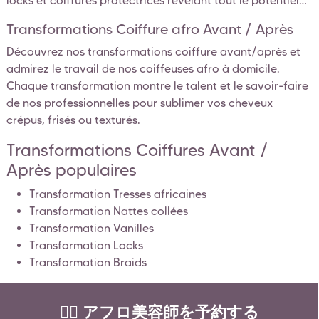
locks et coiffures protectrices révélant tout le potentiel
des cheveux crépus, bouclés et frisés grâce au savoir-
Transformations Coiffure afro Avant / Après
faire des coiffeuses afro à domicile.
Découvrez nos transformations coiffure avant/après et
admirez le travail de nos coiffeuses afro à domicile.
Chaque transformation montre le talent et le savoir-faire
de nos professionnelles pour sublimer vos cheveux
crépus, frisés ou texturés.
Transformations Coiffures Avant /
Après populaires
Transformation Tresses africaines
Transformation Nattes collées
Transformation Vanilles
Transformation Locks
Transformation Braids
💇‍♀️ アフロ美容師を予約する