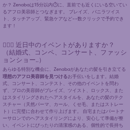
か？ Zenabaは15分以内⏱️に、直前でも近くにいる空いてい
るアフロ美容師とつなぎます。 ブレイズ、バニラツイス
ト、タッチアップ、緊急ケアなど——数クリックで予約でき
ます！
👰🏿‍♀️ 近日中のイベントがありますか？
（結婚式、コンペ、コンサート、ファッシ
ョンショー..）
あらゆる特別な機会に、Zenabaがあなたの髪を引き立てる
理想のアフロ美容師を見つける
お手伝いをします。結婚
式、コンサート、コンテスト、その他のイベントを問わ
ず、プロの美容師がブレイズ、ツイスト、ロックス、また
はスタイリングされたヘアスタイルを、あなたの髪のテク
スチャー（天然パーマ、カール、くせ毛、またはストレー
ト）に完璧に合わせて作り上げます。 自宅またはパートナ
ーサロンでのヘアスタイリングにより、安心して準備が整
い、イベントにぴったりの清潔感のある、個性的で長持ち