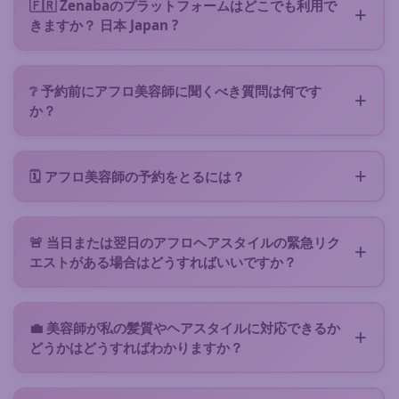
🇫🇷 Zenabaのプラットフォームはどこでも利用で
足したクライアント（Google評価⭐ 4.7/5）
きますか？ 日本 Japan ?
👩🏾 あなたのヘアスタイルタイプに興味を持ち、資格
はい、Zenabaアフロ美容アプリは、200人以上のパ
のある美容師が返信し、話し合い、サービス提案（料
ートナーアフロ美容師がいる本土および海外領土すべ
金、ポートフォリオ、予想所要時間、レビューなど）
❔ 予約前にアフロ美容師に聞くべき質問は何です
てに対応しています。農村地域でも、出張可能なモバ
を行うことができます。
か？
イル美容師がいることが多いです。
美容師の専門分野がニーズに合っているか確認し、ヘ
📋 Interested in a proposal? Confirm it online and
アスタイルに関連するメンテナンス時間とケアを把握
🧘🏽‍♀️ enjoy your hair session
:) You can rate the
🗓️ アフロ美容師の予約をとるには？
し、最終的に価格と具体的な詳細（所要時間、スケジ
hairdresser after the service.
フォーム
から直接リクエストを送信して提案を受け取
ュール）について合意する必要があります。各サービ
ってください。サービス提案が気に入りましたか？美
ス提案には、美容師の提案料金、レビュー、実績が記
🚨 当日または翌日のアフロヘアスタイルの緊急リク
容師のスケジュールから日付を選択し、デポジットを
載されています。
エストがある場合はどうすればいいですか？
お支払いいただくことで確定できます（美容師が要求
担当美容師は夜間や週末も対応でき、通常かなり迅速
する場合）。
に行動します。フォームの「緊急スケジュール」にチ
💼 美容師が私の髪質やヘアスタイルに対応できるか
ェックを入れ、ご都合のよい時間帯をご指定くださ
どうかはどうすればわかりますか？
い。最近の髪の写真を追加していただくと大変助かり
各美容師はZenabaに表示される前に確認されてお
ます。美容師が実現可能性を迅速に判断し、すぐに返