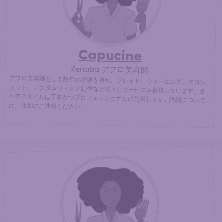
Capucine
Zenaba アフロ美容師
アフロ美容師として数年の経験を持ち、ブレイド、ウィービング、クロシ
ェット、カスタムウィッグ制作など様々なサービスを提供しています。各
ヘアスタイルは丁寧かつプロフェッショナルに施術します。詳細について
は、個別にご連絡ください。