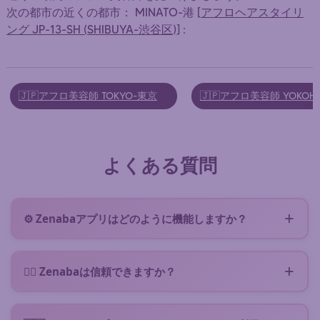
次の都市の近くの都市： MINATO-港 [
アフロヘアスタイリ
ング JP-13-SH (SHIBUYA-渋谷区)
] :
🇯🇵アフロ美容師 TOKYO-東京
🇯🇵アフロ美容師 YOKOH
よくある質問
⚙️ Zenabaアプリはどのように機能しますか？
Zenabaはあなたの近くにいるアフロ美容師とつなぎ
ます。ニーズを説明する短いフォームに入力（
コミッ
👌🏿 Zenabaは信頼できますか？
トメントなし
）するだけで、リクエストがあなたのエ
はい、Zenabaは
20年
の歴史を持つ信頼性の高いプラ
リアの空いているZenabaアフロ美容師に直接送信さ
ットフォームです :) 何百人もの美容師と何千人もの満
れます。