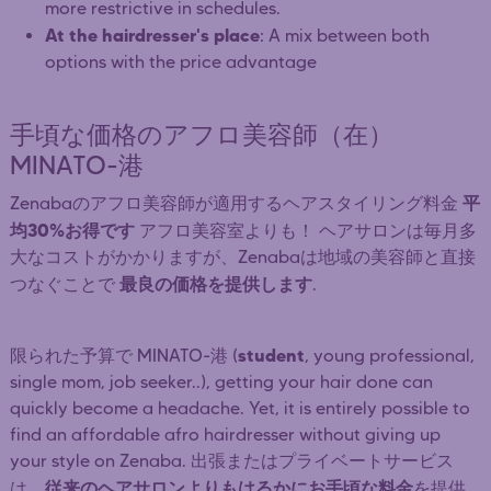
more restrictive in schedules.
At the hairdresser's place
: A mix between both
options with the price advantage
手頃な価格のアフロ美容師（在）
MINATO-港
平
Zenabaのアフロ美容師が適用するヘアスタイリング料金
均30%お得です
アフロ美容室よりも！ ヘアサロンは毎月多
大なコストがかかりますが、Zenabaは地域の美容師と直接
最良の価格を提供します
つなぐことで
.
student
限られた予算で MINATO-港 (
, young professional,
single mom, job seeker..), getting your hair done can
quickly become a headache. Yet, it is entirely possible to
find an affordable afro hairdresser without giving up
your style on Zenaba. 出張またはプライベートサービス
従来のヘアサロンよりもはるかにお手頃な料金
は、
を提供