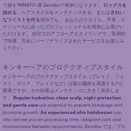
ロックスを
で探す MINATO-港 Zenabaで簡単になります。
始める
きれい
、ヘアスタイルをメンテナンスする、または
なツイストを作る
場合でも、 あなたのスタイル、予算、ス
ケジュールに合ったプロフェッショナルを簡単にお選びい
ただけます。 自宅でのアフロヘアスタイリングで、実用的
で快適、完全にパーソナライズされたサービスをお楽しみ
ください。
キンキーヘアのプロテクティブスタイル
キンキーヘアのプロテクティブスタイル（ブレイド、ツイ
スト、ロック、ブレイドなど）は髪の繊維を保護するのに
最適ですが、その効果はメンテナンスに大きく依存しま
Regular hydration, clean scalp, night protection
す。
and gentle care
are essential to prevent breakage and
An experienced afro hairdresser
promote growth.
can
also advise you on processing time, adapted care and
maintenance between appointments. Zenaba では、プロ