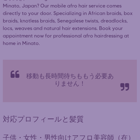
Minato, Japan? Our mobile afro hair service comes
directly to your door. Specializing in African braids, box
braids, knotless braids, Senegalese twists, dreadlocks,
locs, weaves and natural hair extensions. Book your
appointment now for professional afro hairdressing at
home in Minato.
移動も長時間待ちももう必要あ
りません！
対応プロフィールと髪質
子供・女性・男性向けアフロ美容師（在）