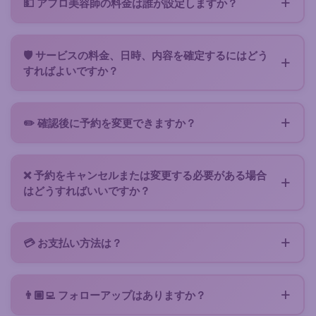
💵 アフロ美容師の料金は誰が設定しますか？
各美容師は、経験、ヘアスタイルの複雑さ、必要な機
器、所要時間に基づいて、自由に価格を設定します。
🛡️ サービスの料金、日時、内容を確定するにはどう
Zenabaのアフロ美容師アプリは、適切な報酬に値す
すればよいですか？
るスキルであるアフロ美容師業を大切にしています。
明確な合意のためには、予約提案を通じて進めてくだ
さい。これは美容師から送られる詳細なオファーで、
✏️ 確認後に予約を変更できますか？
サービス内容、正確な料金、所要時間、場所、日時が
日時や場所を変更する必要がある場合は、メッセージ
明記されています。スロットを確定してブロックする
または提案に記載されている連絡先から直接美容師に
ためにサービス料をお支払いいただきます。サービス
❌ 予約をキャンセルまたは変更する必要がある場合
ご連絡ください。新しいスロットを確認いたします。
前にすべてを確認し、誤解を避けるための最善の方法
はどうすればいいですか？
です。サービス後に美容師を評価できます。
キャンセルまたは変更の条件は予約提案書に記載され
ています。サービスのキャンセルまたは変更が必要な
💳 お支払い方法は？
場合は、美容師に直接ご連絡いただき、調整を行って
接続は無料です。気に入った美容師とのサービスを確
ください。サービス料金の返金または保持は、キャン
定するには、スロットをブロックしてサービスを確定
セル通知のタイミングによって異なり、美容師の裁量
👨🏼‍💻 フォローアップはありますか？
するためにサービス料（一般的に$5、安全なカード決
に委ねられます。必要に応じて、美容師が調整のため