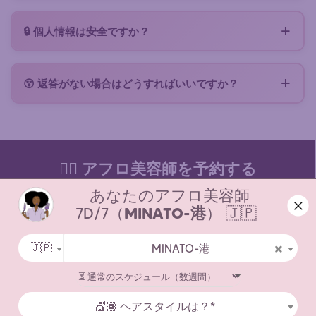
リクエストを送信する際に、Zenabaアカウントを自
済）をお支払いいただく必要があります。サービス料
にプラットフォームへ正式にリクエストを行います。
動的に作成するオプションがあります（チェックボッ
金は当日、美容師が提供する支払い方法（現金、振
🔒 個人情報は安全ですか？
クス）。Zenabaアカウントでは、どの美容師がリク
込、Lydiaなど）で直接お支払いください。すべての
美容師とやり取りするデータは、プライベートで安全
エストを読んだか、誰が返答したかを追跡し、チャッ
条件は提案書に記載されています。
なスペースでのみアクセス可能です。お客様のデータ
トにアクセスし、予約ごとにポイントを獲得できま
😵 返答がない場合はどうすればいいですか？
は簡単なリクエスト（GDPR）またはZenabaアカウン
す！（ヘアケア製品と交換可能）アカウントが不要に
これは、リクエストが不完全な場合、近くの美容師が
トからワンクリックで削除できます。リクエストに関
なった場合は、ダッシュボードからワンクリックで削
すでに予約済みの場合、または近くにアフロ美容師が
連する写真はセキュリティ上の理由から一定期間後に
除できます。
いない場合に起こります。いずれの場合も、リクエス
自動的に削除されます。
トを言い換えたり、写真や目安の予算を追加したり、
💇‍♀️ アフロ美容師を予約する
地理的範囲を少し広げたりできるようにご通知いたし
あなたのアフロ美容師
ます。
私たちについて
7D/7（
MINATO-港
） 🇯🇵
お問い合わせ
×
🇯🇵
MINATO-港
利用規約
法的通知
💇🏾 ヘアスタイルは？*