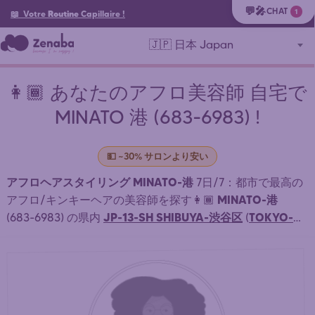
💬🎤
CHAT
1
📖 Votre
Routine
Capillaire
!
🇯🇵 日本 Japan
👩🏾 あなたのアフロ美容師 自宅で
MINATO 港 (683-6983) !
💵 ~30% サロンより安い
アフロヘアスタイリング MINATO-港
7日/7：都市で最高の
MINATO-港
アフロ/キンキーヘアの美容師を探す👩🏾
JP-13-SH SHIBUYA-渋谷区
TOKYO-東
(683-6983) の県内
(
京都
) 自宅またはサロンでスタイリングする近くの美容師：
アフリカンブレイド、ウィービング、ドレッドロックス
MINATO-港 . ⏱️ 迅速なマッチング。簡単・スピーディーな
予約。22時間オンライン予約受付中。 手頃な価格のアフ
ロ・アフリカンヘアスタイルのために、最寄りのアフロ美