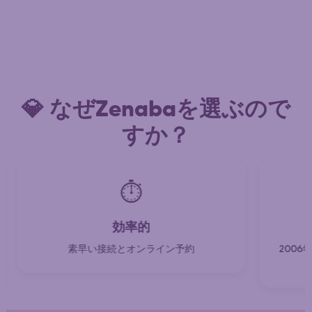
💎 なぜZenabaを選ぶので
すか？
⏱️
効率的
素早い接続とオンライン予約
200