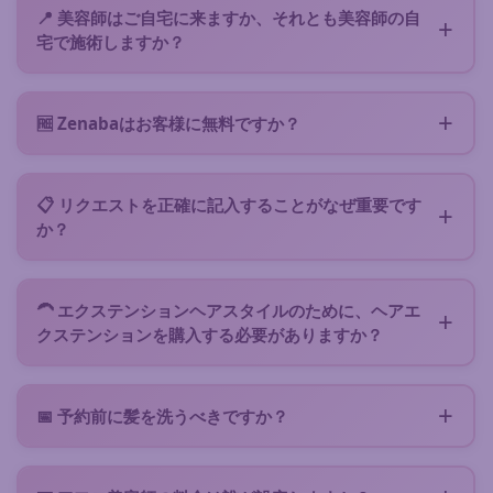
り、あなたのリクエストはあなたのヘアタイプ・ご希
答できます。
📍 美容師はご自宅に来ますか、それとも美容師の自
望のヘアスタイルを得意とする、地元の最高評価の美
宅で施術しますか？
容師へ優先的に送信されます。多くはクセのある髪の
ほとんどのアフロ美容師は自分の器具を持ってご自宅
認定資格を持つか、専門トレーニングを受けていま
へ出張しますが、より適した場所や自分の自宅でサー
す。予約前にプロフィール、ビフォーアフター写真、
🆓 Zenabaはお客様に無料ですか？
ビスを提供する場合もあります。適切な提案を受け取
クライアントレビューをご確認いただけます。リクエ
はい、リクエストの送信はお客様に完全に無料です。
るために、フォームで移動が可能かどうかを指定して
ストが具体的であるほど、美容師はご希望のサービス
サービスの予約時のみカードでお支払いいただきます
ください。
を対応できるかを明確に確認できます。
📋 リクエストを正確に記入することがなぜ重要です
（すべてが明確になった時点で、通常$5、安全なカー
か？
ド決済）。その後、当日に合意した金額を美容師に直
完全なリクエストが大きな違いをもたらします :) ヘア
接お支払いください。Zenabaは美容師側に費用がか
タイプ、長さ（伸ばした状態）、希望のスタイル、参
かり、美容師はリクエストを受け取って処理するため
🦱 エクステンションヘアスタイルのために、ヘアエ
考予算、空き時間、写真を指定することで、迅速で的
にクレジットを購入します。そのため、正確に記入
クステンションを購入する必要がありますか？
確な回答を得られる可能性が大幅に高まります。ま
し、リクエストを重複させないようお願いします。
リクエストには希望条件を明記してください。美容師
た、美容師にリクエストが真剣であることを示し、回
はエクステが料金に含まれるかどうかを必ず明記して
答を促します：各回答にはプラットフォーム上での時
📅 予約前に髪を洗うべきですか？
おり、含まれない場合は購入が必要なエクステの種類
間とクレジットが必要です。
アフロ美容師が、あなたの髪の種類と希望のヘアスタ
やモデルも記載されています。
イルに応じたプロセスを直接お伝えします。