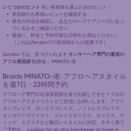
いくつかのヒント
良い美容師を選ぶためのヒント：
美容師のお客様レビューを確認する
彼女の作品を確認し、あなたのヘアケアニーズに合っ
ているかをご確認ください
最後に、料金と予約可能な日時をお尋ねください。
（これはZenabaでの美容師からの提案です）
キンキーヘア専門の最高の
Zenaba では、見つけられます
アフロ美容師
勤務地： MINATO-港
Braids MINATO-港: アフロヘアスタイル
を週7日・22時間予約
アフロヘア専門の出張美容師を港でお探しですか？プロの
アフロヘアスタイリストがご自宅にお伺いします。アフリ
カンブレイズ、ボックスブレイズ、ノットレスブレイズ、
センガリーズツイスト、ドレッドロックス、ロックス、ウ
ィッグ、エクステなど幅広いスタイルに対応。今すぐ港で
ご予約を。 Looking for an afro hairdresser at home in