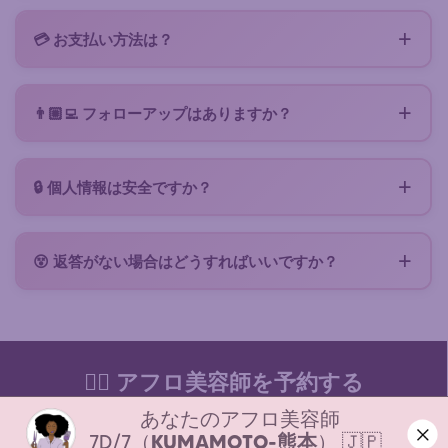
キャンセルまたは変更の条件は予約提案書に記載され
ています。サービスのキャンセルまたは変更が必要な
💳 お支払い方法は？
場合は、美容師に直接ご連絡いただき、調整を行って
接続は無料です。気に入った美容師とのサービスを確
ください。サービス料金の返金または保持は、キャン
定するには、スロットをブロックしてサービスを確定
セル通知のタイミングによって異なり、美容師の裁量
👨🏼‍💻 フォローアップはありますか？
するためにサービス料（一般的に$5、安全なカード決
に委ねられます。必要に応じて、美容師が調整のため
リクエストを送信する際に、Zenabaアカウントを自
済）をお支払いいただく必要があります。サービス料
にプラットフォームへ正式にリクエストを行います。
動的に作成するオプションがあります（チェックボッ
金は当日、美容師が提供する支払い方法（現金、振
🔒 個人情報は安全ですか？
クス）。Zenabaアカウントでは、どの美容師がリク
込、Lydiaなど）で直接お支払いください。すべての
美容師とやり取りするデータは、プライベートで安全
エストを読んだか、誰が返答したかを追跡し、チャッ
条件は提案書に記載されています。
なスペースでのみアクセス可能です。お客様のデータ
トにアクセスし、予約ごとにポイントを獲得できま
😵 返答がない場合はどうすればいいですか？
は簡単なリクエスト（GDPR）またはZenabaアカウン
す！（ヘアケア製品と交換可能）アカウントが不要に
これは、リクエストが不完全な場合、近くの美容師が
トからワンクリックで削除できます。リクエストに関
なった場合は、ダッシュボードからワンクリックで削
すでに予約済みの場合、または近くにアフロ美容師が
連する写真はセキュリティ上の理由から一定期間後に
除できます。
いない場合に起こります。いずれの場合も、リクエス
自動的に削除されます。
トを言い換えたり、写真や目安の予算を追加したり、
💇‍♀️ アフロ美容師を予約する
地理的範囲を少し広げたりできるようにご通知いたし
あなたのアフロ美容師
ます。
私たちについて
7D/7（
KUMAMOTO-熊本
） 🇯🇵