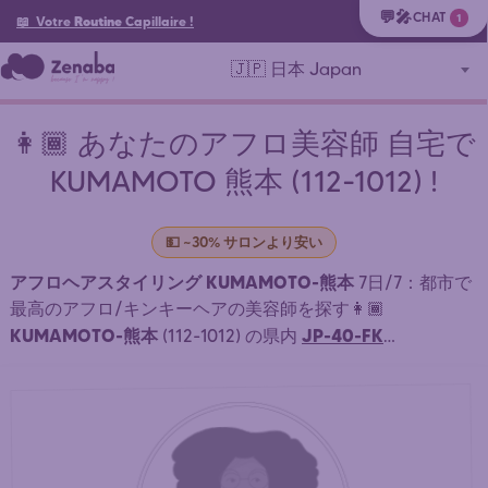
💬🎤
CHAT
1
📖 Votre
Routine
Capillaire
!
🇯🇵 日本 Japan
👩🏾 あなたのアフロ美容師 自宅で
KUMAMOTO 熊本 (112-1012) !
💵 ~30% サロンより安い
アフロヘアスタイリング KUMAMOTO-熊本
7日/7：都市で
最高のアフロ/キンキーヘアの美容師を探す👩🏾
KUMAMOTO-熊本
JP-40-FK
(112-1012) の県内
FUKUOKA-CITY-福岡市
FUKUOKA-福岡県
(
) 自宅またはサ
ロンでスタイリングする近くの美容師：アフリカンブレイ
ド、ウィービング、ドレッドロックス KUMAMOTO-熊本 .
⏱️ 迅速なマッチング。簡単・スピーディーな予約。22時間
オンライン予約受付中。 手頃な価格のアフロ・アフリカン