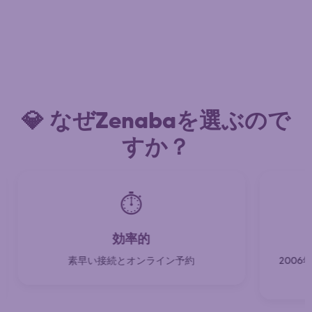
💎 なぜZenabaを選ぶので
すか？
⏱️
効率的
素早い接続とオンライン予約
200