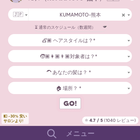
お問い合わせ
×
🇯🇵
KUMAMOTO-熊本
利用規約
法的通知
💇🏾 ヘアスタイルは？*
都市別美容師
🧒🏾👩🏾👨🏾対象者は？*
アフロヘアスタイル統計
🦱 あなたの髪は？ *
国々
🏠 場所？ *
GO!
Copyright Zenaba 2026
💵 ~30% 安い
⭐
4.7 / 5
(1040 レビュー)
サロンより!
メニュー