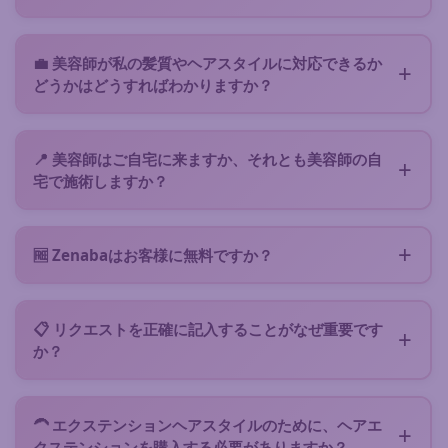
お支払いいただくことで確定できます（美容師が要求
担当美容師は夜間や週末も対応でき、通常かなり迅速
する場合）。
に行動します。フォームの「緊急スケジュール」にチ
💼 美容師が私の髪質やヘアスタイルに対応できるか
ェックを入れ、ご都合のよい時間帯をご指定くださ
どうかはどうすればわかりますか？
い。最近の髪の写真を追加していただくと大変助かり
各美容師はZenabaに表示される前に確認されてお
ます。美容師が実現可能性を迅速に判断し、すぐに返
り、あなたのリクエストはあなたのヘアタイプ・ご希
答できます。
📍 美容師はご自宅に来ますか、それとも美容師の自
望のヘアスタイルを得意とする、地元の最高評価の美
宅で施術しますか？
容師へ優先的に送信されます。多くはクセのある髪の
ほとんどのアフロ美容師は自分の器具を持ってご自宅
認定資格を持つか、専門トレーニングを受けていま
へ出張しますが、より適した場所や自分の自宅でサー
す。予約前にプロフィール、ビフォーアフター写真、
🆓 Zenabaはお客様に無料ですか？
ビスを提供する場合もあります。適切な提案を受け取
クライアントレビューをご確認いただけます。リクエ
はい、リクエストの送信はお客様に完全に無料です。
るために、フォームで移動が可能かどうかを指定して
ストが具体的であるほど、美容師はご希望のサービス
サービスの予約時のみカードでお支払いいただきます
ください。
を対応できるかを明確に確認できます。
📋 リクエストを正確に記入することがなぜ重要です
（すべてが明確になった時点で、通常$5、安全なカー
か？
ド決済）。その後、当日に合意した金額を美容師に直
完全なリクエストが大きな違いをもたらします :) ヘア
接お支払いください。Zenabaは美容師側に費用がか
タイプ、長さ（伸ばした状態）、希望のスタイル、参
かり、美容師はリクエストを受け取って処理するため
🦱 エクステンションヘアスタイルのために、ヘアエ
考予算、空き時間、写真を指定することで、迅速で的
にクレジットを購入します。そのため、正確に記入
クステンションを購入する必要がありますか？