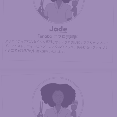
Jade
Zenaba アフロ美容師
クリエイティブなスタイルを専門とするアフロ美容師：アフリカンブレイ
ド、ツイスト、ウィービング、カスタムウィッグ。あらゆるヘアタイプを
引き立てる現代的な技術で施術いたします。