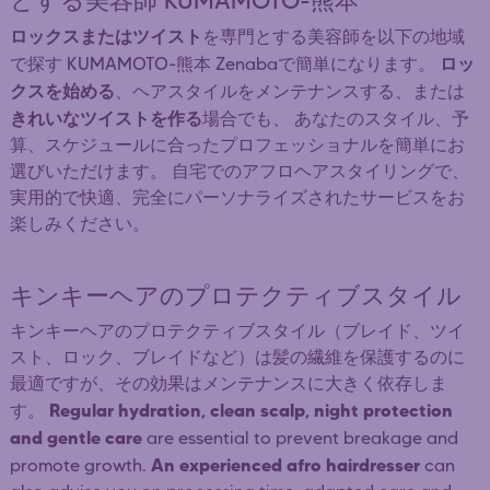
とする美容師 KUMAMOTO-熊本
ロックスまたはツイスト
を専門とする美容師を以下の地域
ロッ
で探す KUMAMOTO-熊本 Zenabaで簡単になります。
クスを始める
、ヘアスタイルをメンテナンスする、または
きれいなツイストを作る
場合でも、 あなたのスタイル、予
算、スケジュールに合ったプロフェッショナルを簡単にお
選びいただけます。 自宅でのアフロヘアスタイリングで、
実用的で快適、完全にパーソナライズされたサービスをお
楽しみください。
キンキーヘアのプロテクティブスタイル
キンキーヘアのプロテクティブスタイル（ブレイド、ツイ
スト、ロック、ブレイドなど）は髪の繊維を保護するのに
最適ですが、その効果はメンテナンスに大きく依存しま
Regular hydration, clean scalp, night protection
す。
and gentle care
are essential to prevent breakage and
An experienced afro hairdresser
promote growth.
can