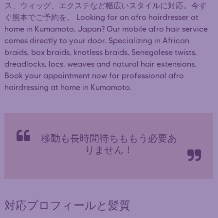
ス、ウィッグ、エクステなど幅広いスタイルに対応。今す
ぐ熊本でご予約を。 Looking for an afro hairdresser at
home in Kumamoto, Japan? Our mobile afro hair service
comes directly to your door. Specializing in African
braids, box braids, knotless braids, Senegalese twists,
dreadlocks, locs, weaves and natural hair extensions.
Book your appointment now for professional afro
hairdressing at home in Kumamoto.
移動も長時間待ちももう必要あ
りません！
対応プロフィールと髪質