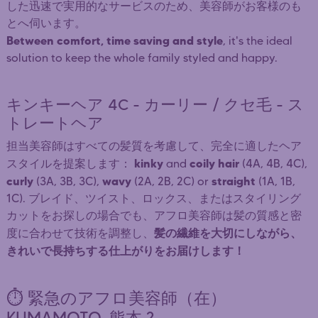
した迅速で実用的なサービスのため、美容師がお客様のも
とへ伺います。
Between comfort, time saving and style
, it's the ideal
solution to keep the whole family styled and happy.
キンキーヘア 4C - カーリー / クセ毛 - ス
トレートヘア
担当美容師はすべての髪質を考慮して、完全に適したヘア
kinky
coily hair
スタイルを提案します：
and
(4A, 4B, 4C),
curly
wavy
straight
(3A, 3B, 3C),
(2A, 2B, 2C) or
(1A, 1B,
1C). ブレイド、ツイスト、ロックス、またはスタイリング
カットをお探しの場合でも、アフロ美容師は髪の質感と密
髪の繊維を大切にしながら、
度に合わせて技術を調整し、
きれいで長持ちする仕上がりをお届けします！
⏱️ 緊急のアフロ美容師（在）
KUMAMOTO-熊本 ?