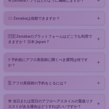
⚙️ Zenabaアプリはどのように機能しますか？
Zenabaはあなたの近くにいるアフロ美容師とつなぎ
ます。ニーズを説明する短いフォームに入力（
コミッ
👌🏿 Zenabaは信頼できますか？
トメントなし
）するだけで、リクエストがあなたのエ
はい、Zenabaは
20年
の歴史を持つ信頼性の高いプラ
リアの空いているZenabaアフロ美容師に直接送信さ
ットフォームです :) 何百人もの美容師と何千人もの満
れます。
🇫🇷 Zenabaのプラットフォームはどこでも利用で
足したクライアント（Google評価⭐ 4.7/5）
きますか？ 日本 Japan ?
👩🏾 あなたのヘアスタイルタイプに興味を持ち、資格
はい、Zenabaアフロ美容アプリは、200人以上のパ
のある美容師が返信し、話し合い、サービス提案（料
ートナーアフロ美容師がいる本土および海外領土すべ
金、ポートフォリオ、予想所要時間、レビューなど）
❔ 予約前にアフロ美容師に聞くべき質問は何です
てに対応しています。農村地域でも、出張可能なモバ
を行うことができます。
か？
イル美容師がいることが多いです。
美容師の専門分野がニーズに合っているか確認し、ヘ
📋 Interested in a proposal? Confirm it online and
アスタイルに関連するメンテナンス時間とケアを把握
🧘🏽‍♀️ enjoy your hair session
:) You can rate the
🗓️ アフロ美容師の予約をとるには？
し、最終的に価格と具体的な詳細（所要時間、スケジ
hairdresser after the service.
フォーム
から直接リクエストを送信して提案を受け取
ュール）について合意する必要があります。各サービ
ってください。サービス提案が気に入りましたか？美
ス提案には、美容師の提案料金、レビュー、実績が記
🚨 当日または翌日のアフロヘアスタイルの緊急リク
容師のスケジュールから日付を選択し、デポジットを
載されています。
エストがある場合はどうすればいいですか？