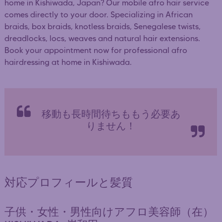
home in Kishiwada, Japan? Our mobile afro hair service
comes directly to your door. Specializing in African
braids, box braids, knotless braids, Senegalese twists,
dreadlocks, locs, weaves and natural hair extensions.
Book your appointment now for professional afro
hairdressing at home in Kishiwada.
移動も長時間待ちももう必要あ
りません！
対応プロフィールと髪質
子供・女性・男性向けアフロ美容師（在）