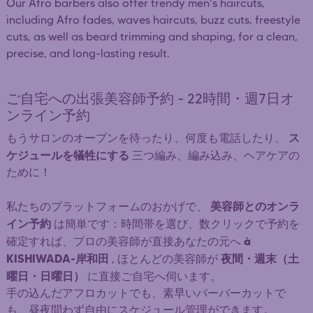
Our Afro barbers also offer trendy men’s haircuts,
including Afro fades, waves haircuts, buzz cuts, freestyle
cuts, as well as beard trimming and shaping, for a clean,
precise, and long-lasting result.
ご自宅への出張美容師予約 - 22時間・週7日オ
ンライン予約
ス
もうサロンのオープンを待ったり、何度も電話したり、
ケジュールを犠牲にする
三つ編み、編み込み、ヘアケアの
ために！
美容師とのオンラ
私たちのプラットフォームのおかげで、
イン予約
は簡単です：時間帯を選び、数クリックで予約を
à
確定すれば、プロの美容師が直接あなたの元へ
KISHIWADA-岸和田
夜間・週末（土
, ほとんどの美容師が
曜日・日曜日）
に直接ご自宅へ伺います。
手の込んだアフロカットでも、素早いバーバーカットで
も、昼夜問わず自由にスケジュール管理ができます。