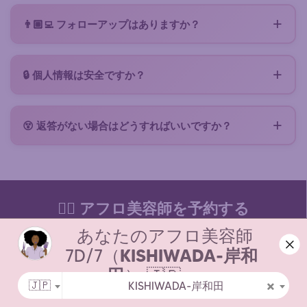
接続は無料です。気に入った美容師とのサービスを確
ください。サービス料金の返金または保持は、キャン
定するには、スロットをブロックしてサービスを確定
セル通知のタイミングによって異なり、美容師の裁量
👨🏼‍💻 フォローアップはありますか？
するためにサービス料（一般的に$5、安全なカード決
に委ねられます。必要に応じて、美容師が調整のため
リクエストを送信する際に、Zenabaアカウントを自
済）をお支払いいただく必要があります。サービス料
にプラットフォームへ正式にリクエストを行います。
動的に作成するオプションがあります（チェックボッ
金は当日、美容師が提供する支払い方法（現金、振
🔒 個人情報は安全ですか？
クス）。Zenabaアカウントでは、どの美容師がリク
込、Lydiaなど）で直接お支払いください。すべての
美容師とやり取りするデータは、プライベートで安全
エストを読んだか、誰が返答したかを追跡し、チャッ
条件は提案書に記載されています。
なスペースでのみアクセス可能です。お客様のデータ
トにアクセスし、予約ごとにポイントを獲得できま
😵 返答がない場合はどうすればいいですか？
は簡単なリクエスト（GDPR）またはZenabaアカウン
す！（ヘアケア製品と交換可能）アカウントが不要に
これは、リクエストが不完全な場合、近くの美容師が
トからワンクリックで削除できます。リクエストに関
なった場合は、ダッシュボードからワンクリックで削
すでに予約済みの場合、または近くにアフロ美容師が
連する写真はセキュリティ上の理由から一定期間後に
除できます。
いない場合に起こります。いずれの場合も、リクエス
自動的に削除されます。
トを言い換えたり、写真や目安の予算を追加したり、
💇‍♀️ アフロ美容師を予約する
地理的範囲を少し広げたりできるようにご通知いたし
あなたのアフロ美容師
ます。
私たちについて
7D/7（
KISHIWADA-岸和
お問い合わせ
田
） 🇯🇵
×
🇯🇵
KISHIWADA-岸和田