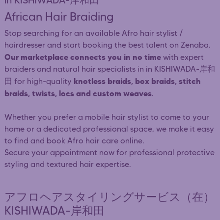
in KISHIWADA-岸和田
African Hair Braiding
Stop searching for an available Afro hair stylist /
hairdresser and start booking the best talent on Zenaba.
Our marketplace connects you in no time
with expert
braiders and natural hair specialists in in KISHIWADA-岸和
knotless braids, box braids, stitch
田 for high-quality
braids, twists, locs and custom weaves
.
Whether you prefer a mobile hair stylist to come to your
home or a dedicated professional space, we make it easy
to find and book Afro hair care online.
Secure your appointment now for professional protective
styling and textured hair expertise.
アフロヘアスタイリングサービス（在）
KISHIWADA-岸和田