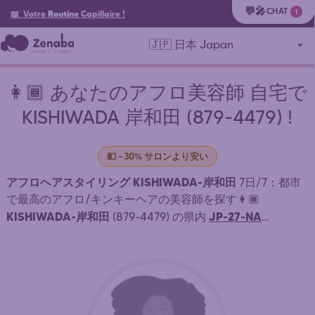
💬🎤
CHAT
1
📖 Votre
Routine
Capillaire
!
🇯🇵 日本 Japan
👩🏾 あなたのアフロ美容師 自宅で
KISHIWADA 岸和田 (879-4479) !
💵 ~30% サロンより安い
アフロヘアスタイリング KISHIWADA-岸和田
7日/7：都市
で最高のアフロ/キンキーヘアの美容師を探す👩🏾
KISHIWADA-岸和田
JP-27-NA
(879-4479) の県内
NANIWA-浪速区
OSAKA-大阪府
(
) 自宅またはサロンでスタ
イリングする近くの美容師：アフリカンブレイド、ウィー
ビング、ドレッドロックス KISHIWADA-岸和田 . ⏱️ 迅速な
マッチング。簡単・スピーディーな予約。22時間オンライ
ン予約受付中。 手頃な価格のアフロ・アフリカンヘアスタ