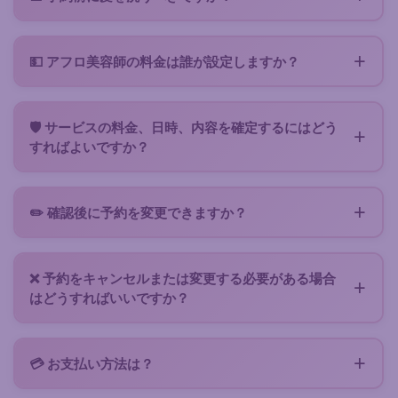
おり、含まれない場合は購入が必要なエクステの種類
間とクレジットが必要です。
アフロ美容師が、あなたの髪の種類と希望のヘアスタ
やモデルも記載されています。
イルに応じたプロセスを直接お伝えします。
💵 アフロ美容師の料金は誰が設定しますか？
各美容師は、経験、ヘアスタイルの複雑さ、必要な機
器、所要時間に基づいて、自由に価格を設定します。
🛡️ サービスの料金、日時、内容を確定するにはどう
Zenabaのアフロ美容師アプリは、適切な報酬に値す
すればよいですか？
るスキルであるアフロ美容師業を大切にしています。
明確な合意のためには、予約提案を通じて進めてくだ
さい。これは美容師から送られる詳細なオファーで、
✏️ 確認後に予約を変更できますか？
サービス内容、正確な料金、所要時間、場所、日時が
日時や場所を変更する必要がある場合は、メッセージ
明記されています。スロットを確定してブロックする
または提案に記載されている連絡先から直接美容師に
ためにサービス料をお支払いいただきます。サービス
❌ 予約をキャンセルまたは変更する必要がある場合
ご連絡ください。新しいスロットを確認いたします。
前にすべてを確認し、誤解を避けるための最善の方法
はどうすればいいですか？
です。サービス後に美容師を評価できます。
キャンセルまたは変更の条件は予約提案書に記載され
ています。サービスのキャンセルまたは変更が必要な
💳 お支払い方法は？
場合は、美容師に直接ご連絡いただき、調整を行って