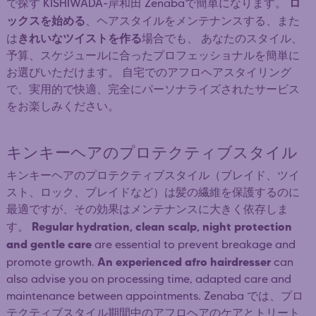
ロ
で探す KISHIWADA-岸和田 Zenabaで簡単になります。
ックスを始める
、ヘアスタイルをメンテナンスする、また
きれいなツイストを作る
は
場合でも、 あなたのスタイル、
予算、スケジュールに合ったプロフェッショナルを簡単に
お選びいただけます。 自宅でのアフロヘアスタイリング
で、実用的で快適、完全にパーソナライズされたサービス
をお楽しみください。
キンキーヘアのプロテクティブスタイル
キンキーヘアのプロテクティブスタイル（ブレイド、ツイ
スト、ロック、ブレイドなど）は髪の繊維を保護するのに
最適ですが、その効果はメンテナンスに大きく依存しま
Regular hydration, clean scalp, night protection
す。
and gentle care
are essential to prevent breakage and
An experienced afro hairdresser
promote growth.
can
also advise you on processing time, adapted care and
maintenance between appointments. Zenaba では、プロ
テクティブスタイル期間中のアフロヘアのケアとトリート