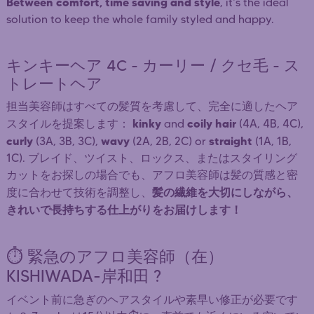
Between comfort, time saving and style
, it's the ideal
solution to keep the whole family styled and happy.
キンキーヘア 4C - カーリー / クセ毛 - ス
トレートヘア
担当美容師はすべての髪質を考慮して、完全に適したヘア
kinky
coily hair
スタイルを提案します：
and
(4A, 4B, 4C),
curly
wavy
straight
(3A, 3B, 3C),
(2A, 2B, 2C) or
(1A, 1B,
1C). ブレイド、ツイスト、ロックス、またはスタイリング
カットをお探しの場合でも、アフロ美容師は髪の質感と密
髪の繊維を大切にしながら、
度に合わせて技術を調整し、
きれいで長持ちする仕上がりをお届けします！
⏱️ 緊急のアフロ美容師（在）
KISHIWADA-岸和田 ?
イベント前に急ぎのヘアスタイルや素早い修正が必要です