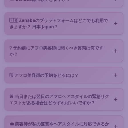
トメントなし
）するだけで、リクエストがあなたのエ
はい、Zenabaは
20年
の歴史を持つ信頼性の高いプラ
リアの空いているZenabaアフロ美容師に直接送信さ
ットフォームです :) 何百人もの美容師と何千人もの満
れます。
🇫🇷 Zenabaのプラットフォームはどこでも利用で
足したクライアント（Google評価⭐ 4.7/5）
きますか？ 日本 Japan ?
👩🏾 あなたのヘアスタイルタイプに興味を持ち、資格
はい、Zenabaアフロ美容アプリは、200人以上のパ
のある美容師が返信し、話し合い、サービス提案（料
ートナーアフロ美容師がいる本土および海外領土すべ
金、ポートフォリオ、予想所要時間、レビューなど）
❔ 予約前にアフロ美容師に聞くべき質問は何です
てに対応しています。農村地域でも、出張可能なモバ
を行うことができます。
か？
イル美容師がいることが多いです。
美容師の専門分野がニーズに合っているか確認し、ヘ
📋 Interested in a proposal? Confirm it online and
アスタイルに関連するメンテナンス時間とケアを把握
🧘🏽‍♀️ enjoy your hair session
:) You can rate the
🗓️ アフロ美容師の予約をとるには？
し、最終的に価格と具体的な詳細（所要時間、スケジ
hairdresser after the service.
フォーム
から直接リクエストを送信して提案を受け取
ュール）について合意する必要があります。各サービ
ってください。サービス提案が気に入りましたか？美
ス提案には、美容師の提案料金、レビュー、実績が記
🚨 当日または翌日のアフロヘアスタイルの緊急リク
容師のスケジュールから日付を選択し、デポジットを
載されています。
エストがある場合はどうすればいいですか？
お支払いいただくことで確定できます（美容師が要求
担当美容師は夜間や週末も対応でき、通常かなり迅速
する場合）。
に行動します。フォームの「緊急スケジュール」にチ
💼 美容師が私の髪質やヘアスタイルに対応できるか