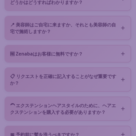
ェックを入れ、ご都合のよい時間帯をご指定くださ
どうかはどうすればわかりますか？
い。最近の髪の写真を追加していただくと大変助かり
各美容師はZenabaに表示される前に確認されてお
ます。美容師が実現可能性を迅速に判断し、すぐに返
り、あなたのリクエストはあなたのヘアタイプ・ご希
答できます。
📍 美容師はご自宅に来ますか、それとも美容師の自
望のヘアスタイルを得意とする、地元の最高評価の美
宅で施術しますか？
容師へ優先的に送信されます。多くはクセのある髪の
ほとんどのアフロ美容師は自分の器具を持ってご自宅
認定資格を持つか、専門トレーニングを受けていま
へ出張しますが、より適した場所や自分の自宅でサー
す。予約前にプロフィール、ビフォーアフター写真、
🆓 Zenabaはお客様に無料ですか？
ビスを提供する場合もあります。適切な提案を受け取
クライアントレビューをご確認いただけます。リクエ
はい、リクエストの送信はお客様に完全に無料です。
るために、フォームで移動が可能かどうかを指定して
ストが具体的であるほど、美容師はご希望のサービス
サービスの予約時のみカードでお支払いいただきます
ください。
を対応できるかを明確に確認できます。
📋 リクエストを正確に記入することがなぜ重要です
（すべてが明確になった時点で、通常$5、安全なカー
か？
ド決済）。その後、当日に合意した金額を美容師に直
完全なリクエストが大きな違いをもたらします :) ヘア
接お支払いください。Zenabaは美容師側に費用がか
タイプ、長さ（伸ばした状態）、希望のスタイル、参
かり、美容師はリクエストを受け取って処理するため
🦱 エクステンションヘアスタイルのために、ヘアエ
考予算、空き時間、写真を指定することで、迅速で的
にクレジットを購入します。そのため、正確に記入
クステンションを購入する必要がありますか？
確な回答を得られる可能性が大幅に高まります。ま
し、リクエストを重複させないようお願いします。
リクエストには希望条件を明記してください。美容師
た、美容師にリクエストが真剣であることを示し、回
はエクステが料金に含まれるかどうかを必ず明記して
答を促します：各回答にはプラットフォーム上での時
📅 予約前に髪を洗うべきですか？